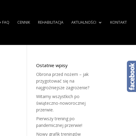
+ FAQ
CENNIK
REHABILITACJA
AKTUALNOŚCI
KONTAKT
Ostatnie wpisy
Obrona przed nożem – jak
przygotować się na
najgroźniejsze zagrożenie?
Witamy wszystkich po
świąteczno-noworocznej
przerwie.
Pierwszy trening po
pandemicznej przerwie!
Nowy grafik treningów