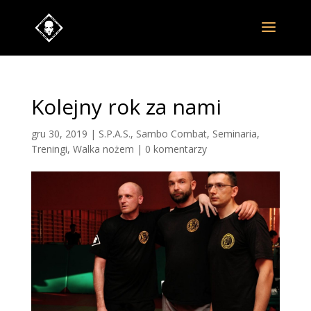
Kolejny rok za nami
gru 30, 2019
|
S.P.A.S.
,
Sambo Combat
,
Seminaria
,
Treningi
,
Walka nożem
|
0 komentarzy