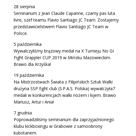
28 sierpnia
Seminarium z Jean Claude Capanne, czarny pas luta
livre, szef teamu Flavio Santiago JC Team. Zostajemy
przedstawicielstwem Flavio Santiago JC Team w
Polsce.
5 października
Wywalczyliśmy brązowy medal na X Turnieju No GI
Fight Grappler CUP 2019 w Mińsku Mazowieckim.
Brawo dla Krzyśka!
19 października
Na Mistrzostwach Świata z Filipińskich Sztuk Walki
drużyna SSP fight club (S.P.A.S. Polska) wywalczyła7
medali w konkurencjach walki nożem i kijem. Brawo
Mariusz, Artur i Ania!
7 grudnia
Poprowadziliśmy seminarium dla zaprzyjaźnionego
klubu kickboxingu w Grabowie z samoobrony
kubotanem.