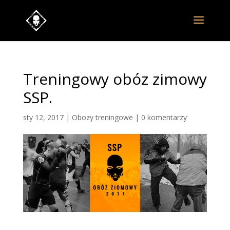
Treningowy obóz zimowy
SSP.
sty 12, 2017
|
Obozy treningowe
|
0 komentarzy