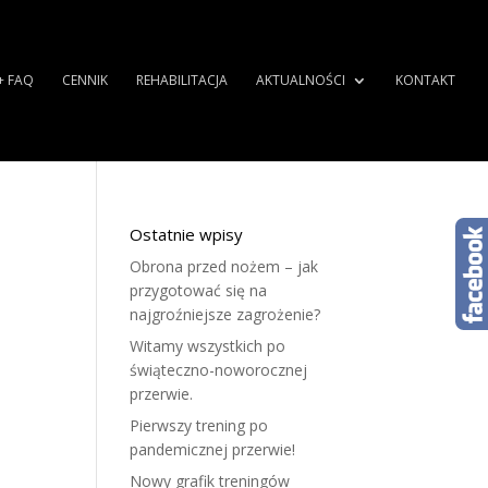
+ FAQ
CENNIK
REHABILITACJA
AKTUALNOŚCI
KONTAKT
Ostatnie wpisy
Obrona przed nożem – jak
przygotować się na
najgroźniejsze zagrożenie?
Witamy wszystkich po
świąteczno-noworocznej
przerwie.
Pierwszy trening po
pandemicznej przerwie!
Nowy grafik treningów