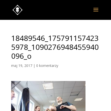
18489546_175791157423
5978_1090276948455940
096_o
maj 19, 2017
|
0 komentarzy