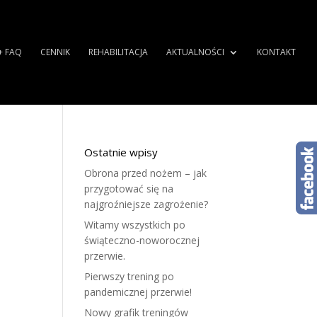
+ FAQ
CENNIK
REHABILITACJA
AKTUALNOŚCI
KONTAKT
Ostatnie wpisy
Obrona przed nożem – jak
przygotować się na
najgroźniejsze zagrożenie?
Witamy wszystkich po
świąteczno-noworocznej
przerwie.
Pierwszy trening po
pandemicznej przerwie!
Nowy grafik treningów