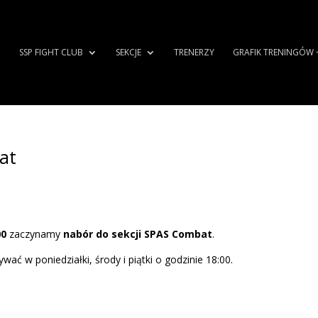
SSP FIGHT CLUB
SEKCJE
TRENERZY
GRAFIK TRENINGÓW 
at
00
zaczynamy
nabór do sekcji SPAS Combat
.
ać w poniedziałki, środy i piątki o godzinie 18:00.