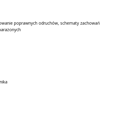
acowanie poprawnych odruchów, schematy zachowań
 narażonych
nika