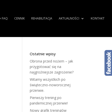
+ FAQ
CENNIK
REHABILITACJA
AKTUALNOŚCI
KONTAKT
Ostatnie wpisy
Obrona przed nożem – jak
przygotować się na
najgroźniejsze zagrożenie?
Witamy wszystkich po
świąteczno-noworocznej
przerwie.
Pierwszy trening po
pandemicznej przerwie!
Nowy grafik treningów